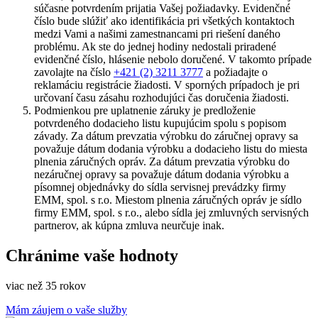
súčasne potvrdením prijatia Vašej požiadavky. Evidenčné
číslo bude slúžiť ako identifikácia pri všetkých kontaktoch
medzi Vami a našimi zamestnancami pri riešení daného
problému. Ak ste do jednej hodiny nedostali priradené
evidenčné číslo, hlásenie nebolo doručené. V takomto prípade
zavolajte na číslo
+421 (2) 3211 3777
a požiadajte o
reklamáciu registrácie žiadosti. V sporných prípadoch je pri
určovaní času zásahu rozhodujúci čas doručenia žiadosti.
Podmienkou pre uplatnenie záruky je predloženie
potvrdeného dodacieho listu kupujúcim spolu s popisom
závady. Za dátum prevzatia výrobku do záručnej opravy sa
považuje dátum dodania výrobku a dodacieho listu do miesta
plnenia záručných opráv. Za dátum prevzatia výrobku do
nezáručnej opravy sa považuje dátum dodania výrobku a
písomnej objednávky do sídla servisnej prevádzky firmy
EMM, spol. s r.o. Miestom plnenia záručných opráv je sídlo
firmy EMM, spol. s r.o., alebo sídla jej zmluvných servisných
partnerov, ak kúpna zmluva neurčuje inak.
Chránime vaše hodnoty
viac než 35 rokov
Mám záujem o vaše služby