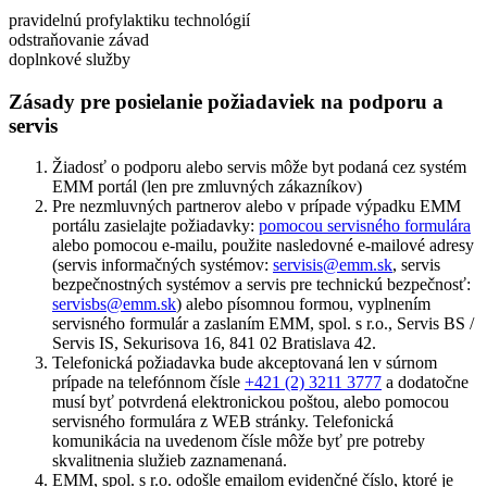
pravidelnú profylaktiku technológií
odstraňovanie závad
doplnkové služby
Zásady pre posielanie požiadaviek na podporu a
servis
Žiadosť o podporu alebo servis môže byt podaná cez systém
EMM portál (len pre zmluvných zákazníkov)
Pre nezmluvných partnerov alebo v prípade výpadku EMM
portálu zasielajte požiadavky:
pomocou servisného formulára
alebo pomocou e-mailu, použite nasledovné e-mailové adresy
(servis informačných systémov:
servisis@emm.sk
, servis
bezpečnostných systémov a servis pre technickú bezpečnosť:
servisbs@emm.sk
) alebo písomnou formou, vyplnením
servisného formulár a zaslaním EMM, spol. s r.o., Servis BS /
Servis IS, Sekurisova 16, 841 02 Bratislava 42.
Telefonická požiadavka bude akceptovaná len v súrnom
prípade na telefónnom čísle
+421 (2) 3211 3777
a dodatočne
musí byť potvrdená elektronickou poštou, alebo pomocou
servisného formulára z WEB stránky. Telefonická
komunikácia na uvedenom čísle môže byť pre potreby
skvalitnenia služieb zaznamenaná.
EMM, spol. s r.o. odošle emailom evidenčné číslo, ktoré je