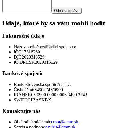
Odoslať správu
Údaje, ktoré by sa vám mohli hodiť
Fakturačné údaje
Názov spoločnosti
EMM spol. s r.o.
IČO
17316260
DIČ
2020316529
IČ DPH
SK2020316529
Bankové spojenie
Banka
Slovenská sporiteľňa, a.s.
Číslo účtu
634902743/0900
IBAN
SK05 0900 0000 0006 3490 2743
SWIFT
GIBASKBX
Kontaktujte nás
Obchodné oddelenie
emm@emm.sk
Servis a podpora
servisis@emm.sk