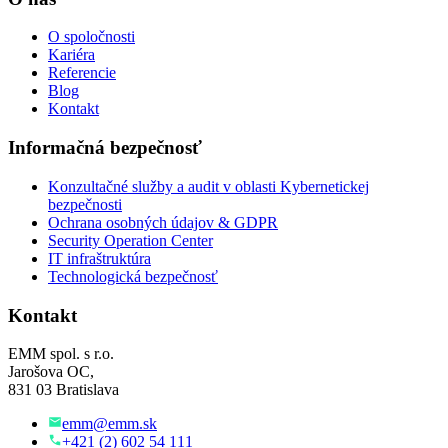
O spoločnosti
Kariéra
Referencie
Blog
Kontakt
Informačná bezpečnosť
Konzultačné služby a audit v oblasti Kybernetickej
bezpečnosti
Ochrana osobných údajov & GDPR
Security Operation Center
IT infraštruktúra
Technologická bezpečnosť
Kontakt
EMM spol. s r.o.
Jarošova OC,
831 03 Bratislava
emm@emm.sk
+421 (2) 602 54 111