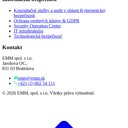
Konzultačné služby a audit v oblasti Kybernetickej
bezpečnosti
Ochrana osobných údajov & GDPR
Security Operation Center
IT infraštruktúra
Technologická bezpečnosť
Kontakt
EMM spol. s r.o.
Jarošova OC,
831 03 Bratislava
emm@emm.sk
+421 (2) 602 54 111
© 2026 EMM, spol. s r.o. Všetky práva vyhradené.