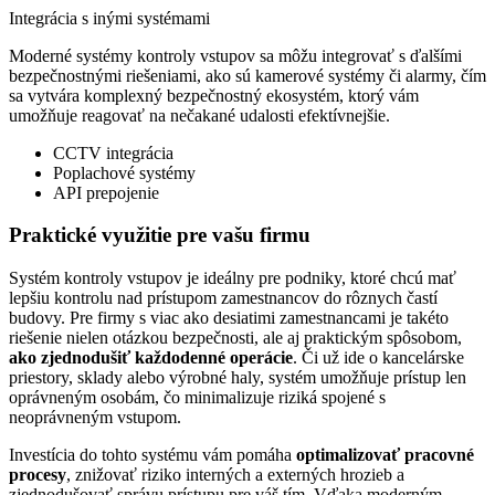
Integrácia s inými systémami
Moderné systémy kontroly vstupov sa môžu integrovať s ďalšími
bezpečnostnými riešeniami, ako sú kamerové systémy či alarmy, čím
sa vytvára komplexný bezpečnostný ekosystém, ktorý vám
umožňuje reagovať na nečakané udalosti efektívnejšie.
CCTV integrácia
Poplachové systémy
API prepojenie
Praktické využitie
pre vašu firmu
Systém kontroly vstupov je ideálny pre podniky, ktoré chcú mať
lepšiu kontrolu nad prístupom zamestnancov do rôznych častí
budovy. Pre firmy s viac ako desiatimi zamestnancami je takéto
riešenie nielen otázkou bezpečnosti, ale aj praktickým spôsobom,
ako zjednodušiť každodenné operácie
. Či už ide o kancelárske
priestory, sklady alebo výrobné haly, systém umožňuje prístup len
oprávneným osobám, čo minimalizuje riziká spojené s
neoprávneným vstupom.
Investícia do tohto systému vám pomáha
optimalizovať pracovné
procesy
, znižovať riziko interných a externých hrozieb a
zjednodušovať správu prístupu pre váš tím. Vďaka moderným