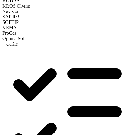
KODAS
KROS Olymp
Navision
SAP R/3
SOFTIP
VEMA
ProCes
OptimalSoft
+ ďalšie