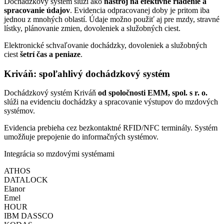
Dochádzkový systém slúži ako
nástroj na efektívne riadenie a
spracovanie údajov
. Evidencia odpracovanej doby je pritom iba
jednou z mnohých oblastí. Údaje možno použiť aj pre mzdy, stravné
lístky, plánovanie zmien, dovoleniek a služobných ciest.
Elektronické schvaľovanie dochádzky, dovoleniek a služobných
ciest
šetrí čas a peniaze
.
Kriváň: spoľahlivý
dochádzkový systém
Dochádzkový systém Kriváň
od spoločnosti EMM, spol. s r. o.
slúži na evidenciu dochádzky a spracovanie výstupov do mzdových
systémov.
Evidencia prebieha cez bezkontaktné RFID/NFC terminály. Systém
umožňuje prepojenie do informačných systémov.
Integrácia so mzdovými systémami
ATHOS
DATALOCK
Elanor
Emel
HOUR
IBM DASSCO